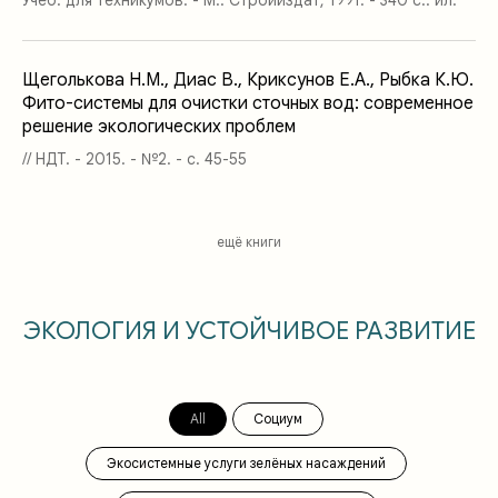
Учеб. для техникумов. - М.: Стройиздат, 1991. - 340 с.: ил.
Щеголькова Н.М., Диас В., Криксунов Е.А., Рыбка К.Ю.
Фито-системы для очистки сточных вод: современное
решение экологических проблем
// НДТ. - 2015. - №2. - с. 45-55
ещё книги
ЭКОЛОГИЯ И УСТОЙЧИВОЕ РАЗВИТИЕ
All
Социум
Экосистемные услуги зелёных насаждений