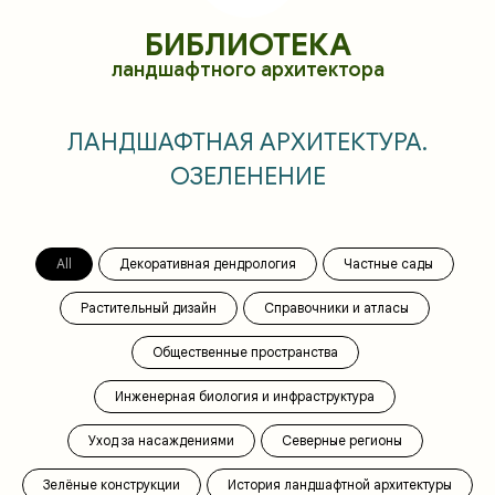
БИБЛИОТЕКА
ландшафтного архитектора
ЛАНДШАФТНАЯ АРХИТЕКТУРА.
ОЗЕЛЕНЕНИЕ
All
Декоративная дендрология
Частные сады
Растительный дизайн
Справочники и атласы
Общественные пространства
Инженерная биология и инфраструктура
Уход за насаждениями
Северные регионы
Зелёные конструкции
История ландшафтной архитектуры