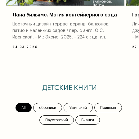
Лана Уильямс. Магия контейнерного сада
Го
Цветочный дизайн террас, веранд, балконов,
Ли
патио и маленьких садов / пер. с англ. О.С.
джу
Ивенской. - М.: Эксмо, 2025. - 224 с.: цв. ил.
- М
24.03.2026
22
ДЕТСКИЕ КНИГИ
All
сборники
Ушинский
Пришвин
Паустовский
Бианки