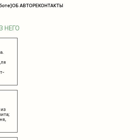
боте]
ОБ АВТОРЕ
КОНТАКТЫ
З НЕГО
а.
для
т-
 из
ита;
ня,