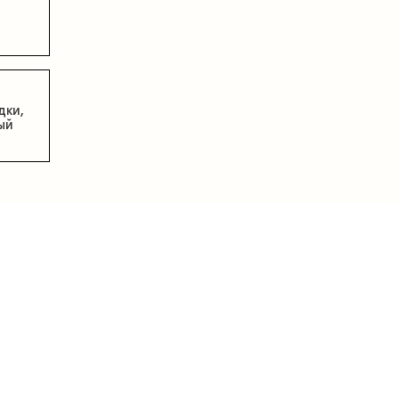
дки,
ый