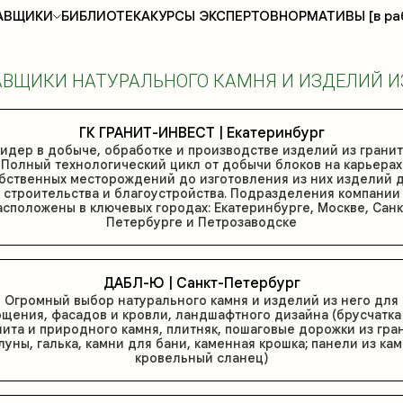
АВЩИКИ
БИБЛИОТЕКА
КУРСЫ ЭКСПЕРТОВ
НОРМАТИВЫ [в ра
ВЩИКИ НАТУРАЛЬНОГО КАМНЯ И ИЗДЕЛИЙ И
ГК ГРАНИТ-ИНВЕСТ | Екатеринбург
идер в добыче, обработке и производстве изделий из гранит
Полный технологический цикл от добычи блоков на карьерах
бственных месторождений до изготовления из них изделий 
строительства и благоустройства. Подразделения компании
асположены в ключевых городах: Екатеринбурге, Москве, Санк
Петербурге и Петрозаводске
ДАБЛ-Ю | Санкт-Петербург
Огромный выбор натурального камня и изделий из него для
щения, фасадов и кровли, ландшафтного дизайна (брусчатка
нита и природного камня, плитняк, пошаговые дорожки из гран
луны, галька, камни для бани, каменная крошка; панели из кам
кровельный сланец)