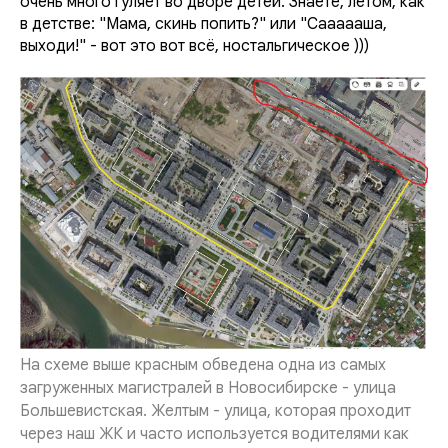
очень много гуляет во дворе детей. Знаете, летом, как
в детстве: "Мама, скинь попить?" или "Саааааша,
выходи!" - вот это вот всё, ностальгическое )))
На схеме выше красным обведена одна из самых
загруженных магистралей в Новосибирске - улица
Большевистская. Желтым - улица, которая проходит
через наш ЖК и часто используется водителями как