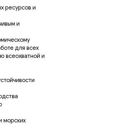
х ресурсов и
чивым и
омическому
аботе для всех
ю всеохватной и
устойчивости
одства
о
и морских