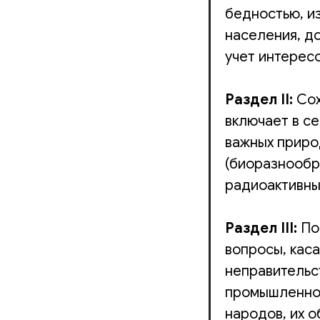
бедностью, и
населения, д
учет интерес
Раздел II:
Сох
включает в с
важных приро
(биоразнообр
радиоактивны
Раздел III:
Пов
вопросы, кас
неправительс
промышленнос
народов, их 