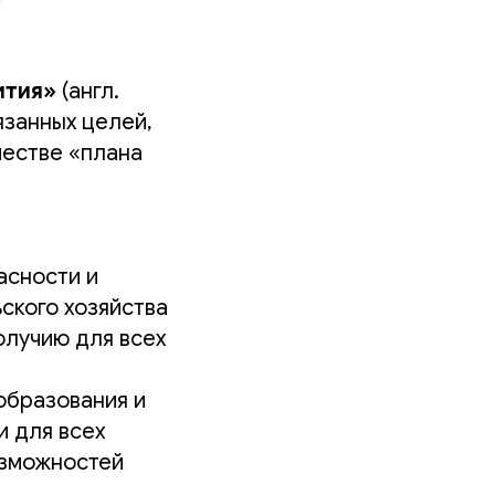
вития»
(англ.
язанных целей,
честве «плана
асности и
ского хозяйства
олучию для всех
образования и
 для всех
озможностей