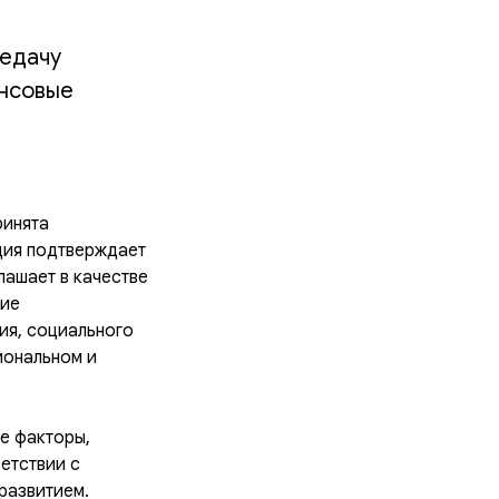
редачу
ансовые
ринята
ия подтверждает
ашает в качестве
ние
ия, социального
иональном и
ые факторы,
ветствии с
развитием.