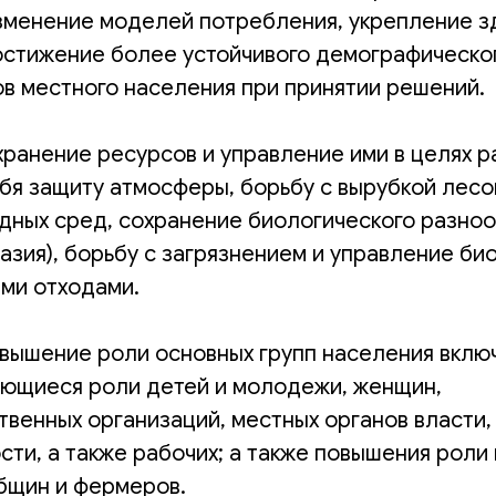
зменение моделей потребления, укрепление з
остижение более устойчивого демографическог
ов местного населения при принятии решений.
ранение ресурсов и управление ими в целях р
ебя защиту атмосферы, борьбу с вырубкой лесо
дных сред, сохранение биологического разно
азия), борьбу с загрязнением и управление би
ми отходами.
ышение роли основных групп населения включ
ающиеся роли детей и молодежи, женщин,
твенных организаций, местных органов власти,
ти, а также рабочих; а также повышения роли
общин и фермеров.