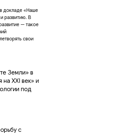
в докладе «Наше
и развитию. В
развитие — такое
ний
летворять свои
те Земли» в
на XXI век» и
кологии под
орьбу с