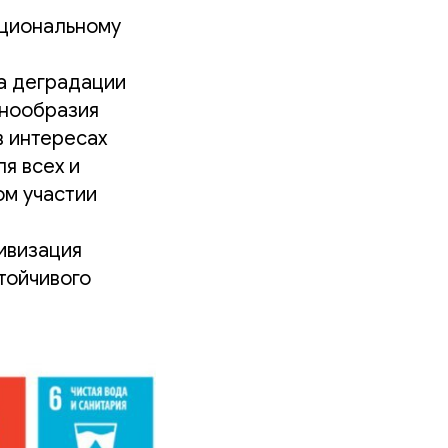
ациональному
а деградации
знообразия
 интересах
я всех и
ом участии
ивизация
тойчивого