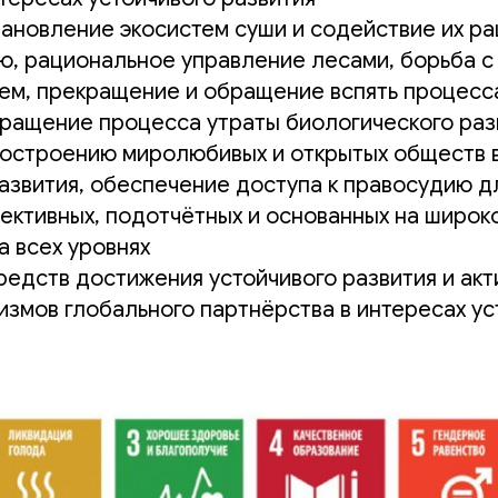
тановление экосистем суши и содействие их р
ю, рациональное управление лесами, борьба с
ем, прекращение и обращение вспять процесс
кращение процесса утраты биологического ра
остроению миролюбивых и открытых обществ в
азвития, обеспечение доступа к правосудию дл
ективных, подотчётных и основанных на широк
а всех уровнях
редств достижения устойчивого развития и акт
измов глобального партнёрства в интересах ус