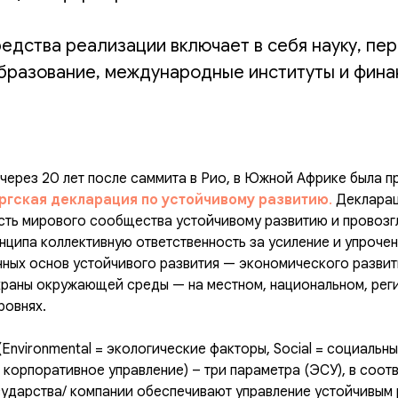
едства реализации включает в себя науку, пе
образование, международные институты и фин
 через 20 лет после саммита в Рио, в Южной Африке была п
ргская декларация по устойчивому развитию
.
Декларац
ть мирового сообщества устойчивому развитию и провозгл
нципа коллективную ответственность за усиление и упроче
ных основ устойчивого развития — экономического развит
храны окружающей среды — на местном, национальном, рег
ровнях.
Environmental = экологические факторы, Social = социальн
 корпоративное управление) – три параметра (ЭСУ), в соот
ударства/ компании обеспечивают управление устойчивым 