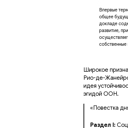
Впервые терм
общее будущ
докладе соде
развитие, пр
осуществляет
собственные 
Широкое признан
Рио-де-Жанейро,
идея устойчивос
эгидой ООН.
«Повестка дня
Раздел I:
Соц