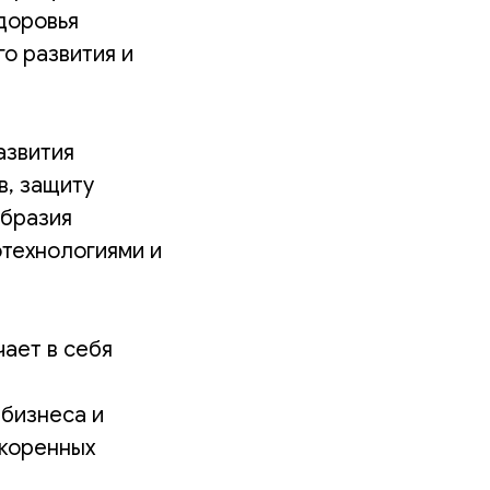
доровья
о развития и
азвития
в, защиту
образия
отехнологиями и
ает в себя
 бизнеса и
 коренных