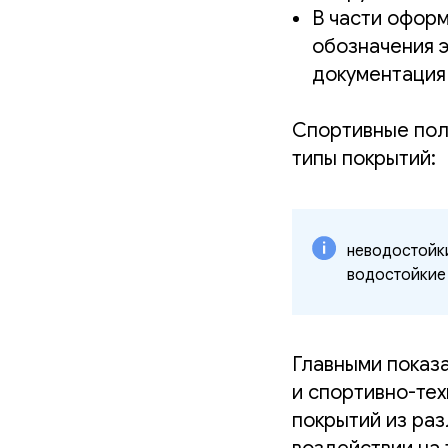
В части офор
обозначения э
документация
Спортивные пол
типы покрытий:
неводостойки
водостойкие 
Главными показа
и спортивно-тех
покрытий из раз