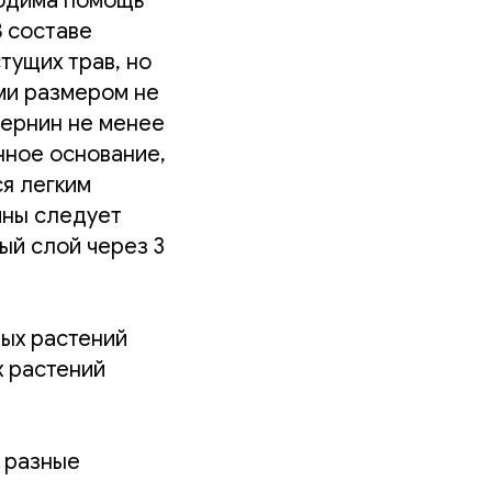
бходима помощь
В составе
тущих трав, но
ми размером не
дернин не менее
нное основание,
я легким
ины следует
ый слой через 3
ных растений
х растений
т разные