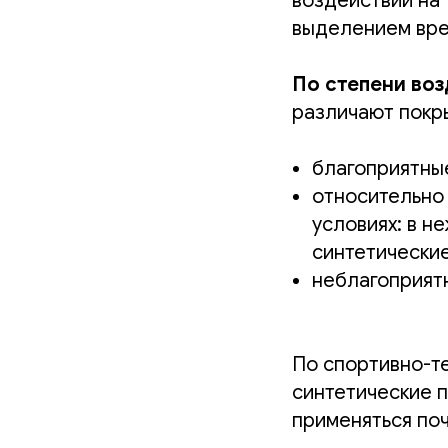
воздействии на
выделением вред
По степени во
различают покр
благоприятные
относительно 
условиях: в не
синтетические
неблагоприятн
По спортивно-т
синтетические п
применяться поч