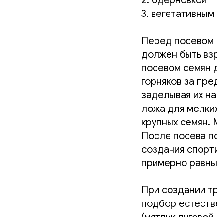
2. одерновкой
3. вегетативны
Перед посевом 
должен быть вз
посевом семян 
горняков за пре
заделывая их на
ложа для мелки
крупных семян. 
После посева по
создания спорт
примерно равны
При создании т
подбор естеств