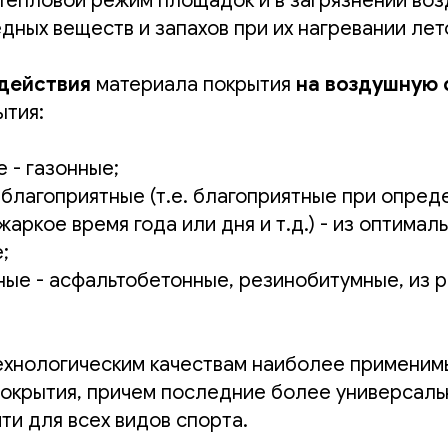
 тепловой режим площадок и в загрязнении во
ных веществ и запахов при их нагревании лет
здействия
материала покрытия
на воздушную 
ытия:
 - газонные;
благоприятные (т.е. благоприятные при опред
жаркое время года или дня и т.д.) - из оптимал
;
ые - асфальтобетонные, резинобитумные, из р
ехнологическим качествам наиболее применим
окрытия, причем последние более универсальны
ти для всех видов спорта.