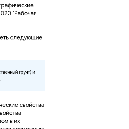
 графические
2020 ‘Рабочая
иметь следующие
твенный грунт) и
.
ические свойства
свойства
ом в их