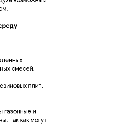
здуха возможным
ом.
среду
еленных
ьных смесей,
езиновых плит.
ы газонные и
, так как могут