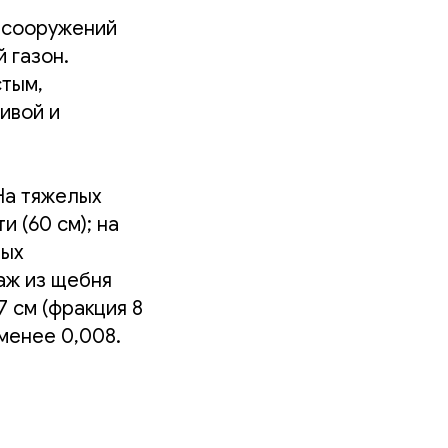
х сооружений
 газон.
стым,
ивой и
На тяжелых
и (60 см); на
лых
аж из щебня
7 см (фракция 8
 менее 0,008.