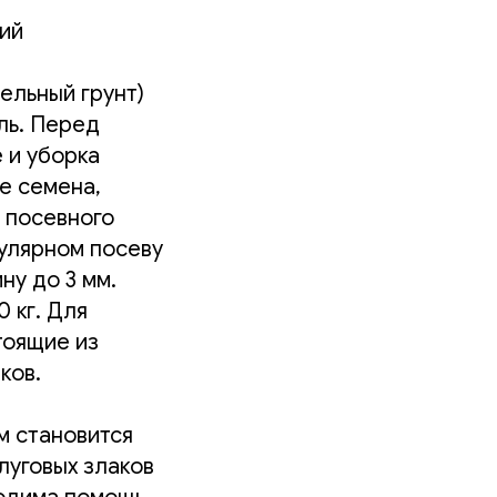
ний
ельный грунт)
ль. Перед
 и уборка
е семена,
 посевного
кулярном посеву
ну до 3 мм.
 кг. Для
тоящие из
ков.
м становится
луговых злаков