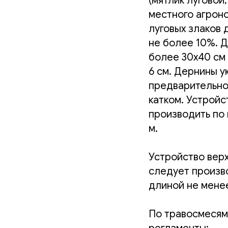
(мятлик луговой
местного агроно
луговых злаков 
не более 10%. 
более 30х40 см
6 см. Дернины у
предварительно
катком. Устройс
производить по
м.
Устройство верх
следует произв
длиной не менее
По травосмесям,