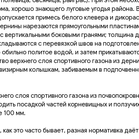
, полевица, овсяница, райграс). При этом нео
ма, хорошо знающего луговые угодья района. 
допускается примесь белого клевера и дикорас
Дернины нарезаются прямоугольными пластина
 с вертикальными боковыми гранями; толщина 
кладываются с перевязкой швов на подготовле
 обильно политое водой, и затем прикатываютс
тво верхнего слоя спортивного газона из дерн
 визирным колышкам, забиваемым в подпочвенн
него слоя спортивного газона из почвопокров
одить посадкой частей корневищных и ползучи
 100 мм.
 как это часто бывает, разная нормативка даё