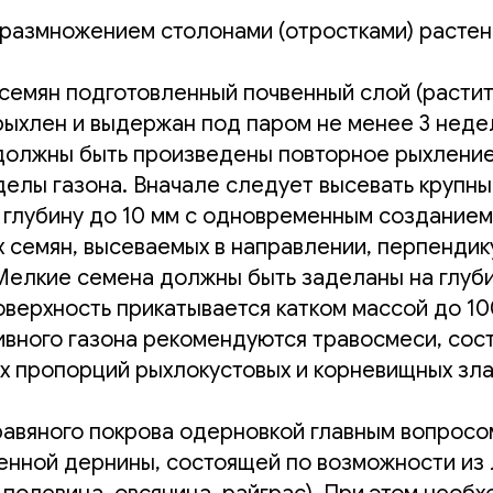
м размножением столонами (отростками) расте
семян подготовленный почвенный слой (растит
рыхлен и выдержан под паром не менее 3 неде
должны быть произведены повторное рыхление
делы газона. Вначале следует высевать крупны
 глубину до 10 мм с одновременным созданием
х семян, высеваемых в направлении, перпенди
Мелкие семена должны быть заделаны на глуби
верхность прикатывается катком массой до 100
ивного газона рекомендуются травосмеси, сос
х пропорций рыхлокустовых и корневищных зла
равяного покрова одерновкой главным вопросо
енной дернины, состоящей по возможности из 