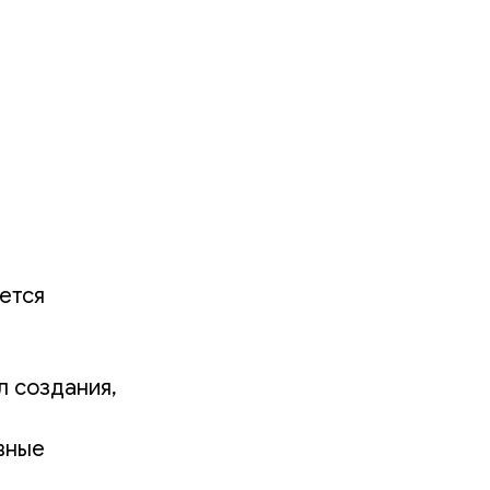
ется
л создания,
вные