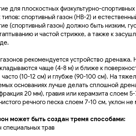
тие для плоскостных физкультурно-спортивны
 типов: спортивный газон (НВ-2) и естественный
ие (спортивный газон) должно быть низким, гу
таптыванию и частой стрижке, а также к засушл
де.
 газонов рекомендуется устройство дренажа. 
кладываются чаще (4-8 м) и ближе к поверхност
часто (10-12 см) и глубже (90-100 см). На тяже
мых основаниях лучше делать сплошной дрен
(фракция 20 мм), гравия или керамзита слоем 5-
нистого речного песка слоем 7-10 см, уклон не
зон может быть создан тремя способами:
н специальных трав