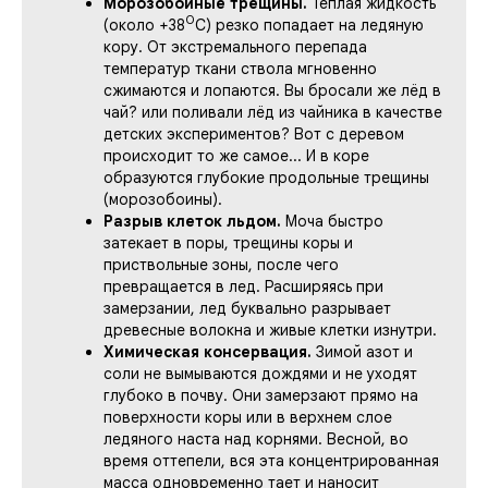
Морозобойные трещины.
Тёплая жидкость
0
(около +38
С) резко попадает на ледяную
кору. От экстремального перепада
температур ткани ствола мгновенно
сжимаются и лопаются. Вы бросали же лёд в
чай? или поливали лёд из чайника в качестве
детских экспериментов? Вот с деревом
происходит то же самое... И в коре
образуются глубокие продольные трещины
(морозобоины).
Разрыв клеток льдом.
Моча быстро
затекает в поры, трещины коры и
приствольные зоны, после чего
превращается в лед. Расширяясь при
замерзании, лед буквально разрывает
древесные волокна и живые клетки изнутри.
Химическая консервация.
Зимой азот и
соли не вымываются дождями и не уходят
глубоко в почву. Они замерзают прямо на
поверхности коры или в верхнем слое
ледяного наста над корнями. Весной, во
время оттепели, вся эта концентрированная
масса одновременно тает и наносит