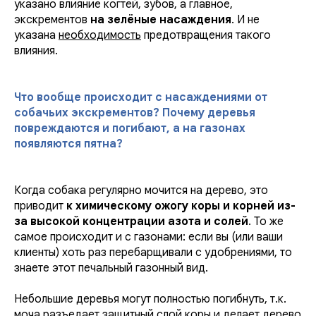
указано влияние когтей, зубов, а главное,
экскрементов
на зелёные насаждения
. И не
указана
необходимость
предотвращения такого
влияния.
Что вообще происходит с насаждениями от
собачьих экскрементов? Почему деревья
повреждаются и погибают, а на газонах
появляются пятна?
Когда собака регулярно мочится на дерево, это
приводит
к химическому ожогу коры и корней из-
за высокой концентрации азота и солей
. То же
самое происходит и с газонами: если вы (или ваши
клиенты) хоть раз перебарщивали с удобрениями, то
знаете этот печальный газонный вид.
Небольшие деревья могут полностью погибнуть, т.к.
моча разъедает защитный слой коры и делает дерево