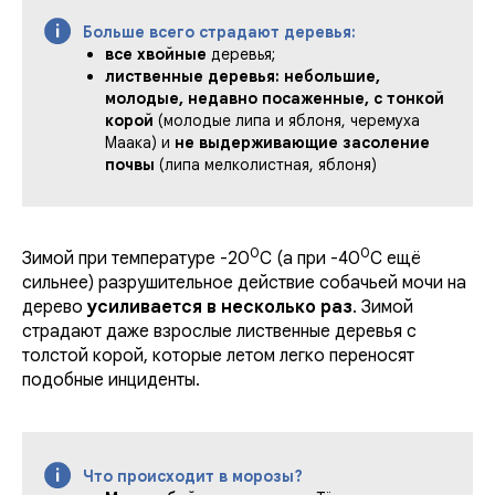
Больше всего страдают деревья:
все хвойные
деревья;
лиственные деревья: небольшие,
молодые, недавно посаженные, с тонкой
корой
(молодые липа и яблоня, черемуха
Маака) и
не выдерживающие засоление
почвы
(липа мелколистная, яблоня)
0
0
Зимой при температуре -20
С (а при -40
C ещё
сильнее) разрушительное действие собачьей мочи на
дерево
усиливается в несколько раз
. Зимой
страдают даже взрослые лиственные деревья с
толстой корой, которые летом легко переносят
подобные инциденты.
Что происходит в морозы?