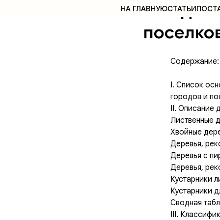
Гольденб
НА ГЛАВНУЮ
СТАТЬИ
ПОСТ
поселков
Содержание:
I. Список ос
городов и п
II. Описание
Лиственные 
Хвойные дер
Деревья, ре
Деревья с п
Деревья, рек
Кустарники л
Кустарники 
Сводная табл
III. Классиф