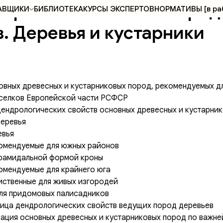
ерг П. Озеленение город
АВЩИКИ
БИБЛИОТЕКА
КУРСЫ ЭКСПЕРТОВ
НОРМАТИВЫ [в ра
. Деревья и кустарники
новных древесных и кустарниковых пород, рекомендуемых д
оселков Европейской части РСФСР
 дендрологических свойств основных древесных и кустарни
деревья
евья
комендуемые для южных районов
ирамидальной формой кроны
омендуемые для крайнего юга
иственные для живых изгородей
для придомовых палисадников
ица дендрологических свойств ведущих пород деревьев
икация основных древесных и кустарниковых пород по важн