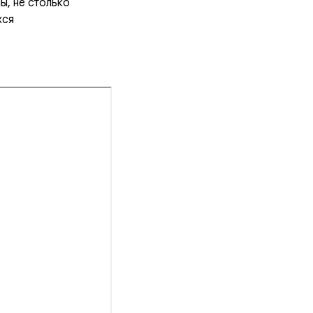
ы, не столько
хся