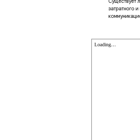
Существует л
затратного и
коммуникаци