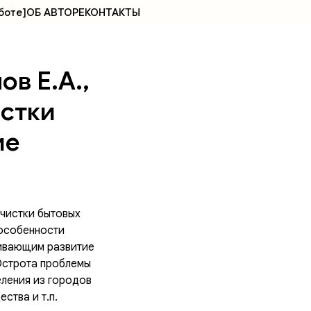
боте]
ОБ АВТОРЕ
КОНТАКТЫ
ов Е.А.,
истки
ие
чистки бытовых
 особенности
живающим развитие
Острота проблемы
ления из городов
ства и т.п.