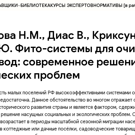
АВЩИКИ
БИБЛИОТЕКА
КУРСЫ ЭКСПЕРТОВ
НОРМАТИВЫ [в ра
ва Н.М., Диас В., Криксун
.Ю. Фито-системы для оч
 вод: современное решен
ческих проблем
сть малых поселений РФ высокоэффективными системами о
недостаточна. Данное обстоятельство во многом отражает
торического развития страны и является фактором, сдер
 решение насущных социальных и экологических проблем. 
возрастает в периоды масштабной сезонной миграции насе
 в коттеджные или дачные посёлки, садоводческие товарище