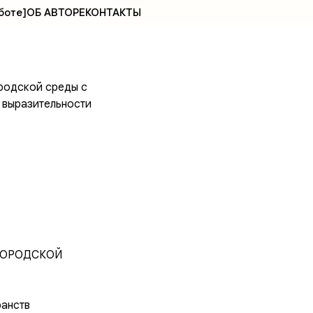
н и
боте]
ОБ АВТОРЕ
КОНТАКТЫ
ородской среды с
 выразительности
 ГОРОДСКОЙ
ранств