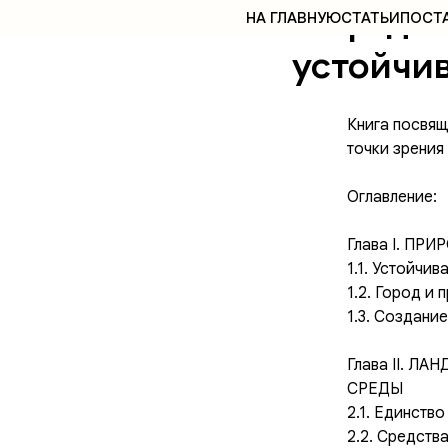
Нефёдов
НА ГЛАВНУЮ
СТАТЬИ
ПОСТ
устойчи
Книга посвящ
точки зрения
Оглавление:
Глава I. ПР
1.1. Устойчив
1.2. Город и
1.3. Создани
Глава II. 
СРЕДЫ
2.1. Единств
2.2. Средств