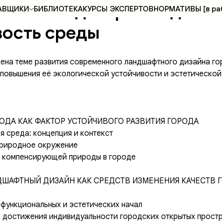
 В.А. Ландшафтный дизай
АВЩИКИ
БИБЛИОТЕКА
КУРСЫ ЭКСПЕРТОВ
НОРМАТИВЫ [в ра
вость среды
ена теме развития современного ландшафтного дизайна г
 повышения её экологической устойчивости и эстетической
ИРОДА КАК ФАКТОР УСТОЙЧИВОГО РАЗВИТИЯ ГОРОДА
ая среда: концепция и контекст
 природное окружение
е компенсирующей природы в городе
ЛАНДШАФТНЫЙ ДИЗАЙН КАК СРЕДСТВ ИЗМЕНЕНИЯ КАЧЕСТВ
о функциональных и эстетических начал
а достижения индивидуальности городских открытых прост